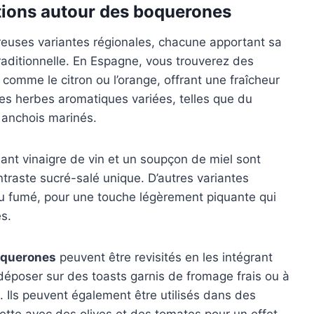
ations autour des boquerones
euses variantes régionales, chacune apportant sa
traditionnelle. En Espagne, vous trouverez des
comme le citron ou l’orange, offrant une fraîcheur
es herbes aromatiques variées, telles que du
s anchois marinés.
ant vinaigre de vin et un soupçon de miel sont
traste sucré-salé unique. D’autres variantes
u fumé, pour une touche légèrement piquante qui
es.
querones
peuvent être revisités en les intégrant
époser sur des toasts garnis de fromage frais ou à
 Ils peuvent également être utilisés dans des
tte avec des olives et des tomates pour un effet