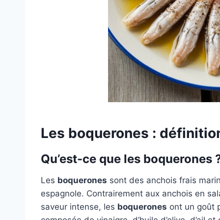
Les boquerones : définition
Qu’est-ce que les boquerones 
Les
boquerones
sont des anchois frais mari
espagnole. Contrairement aux anchois en sala
saveur intense, les
boquerones
ont un goût p
composée de vinaigre, d’huile d’olive, d’ail et