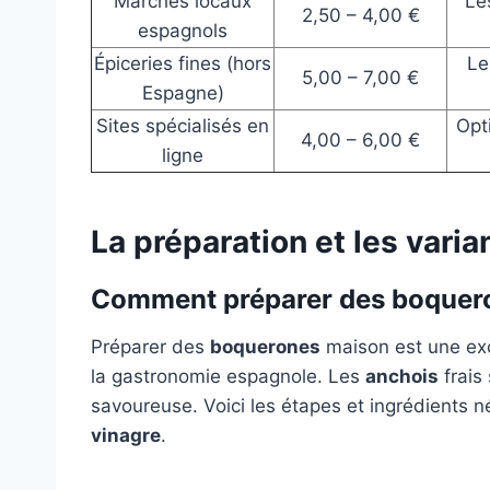
Marchés locaux
Les
2,50 – 4,00 €
espagnols
Épiceries fines (hors
Le
5,00 – 7,00 €
Espagne)
Sites spécialisés en
Opt
4,00 – 6,00 €
ligne
La préparation et les vari
Comment préparer des boquer
Préparer des
boquerones
maison est une exc
la gastronomie espagnole. Les
anchois
frais
savoureuse. Voici les étapes et ingrédients 
vinagre
.