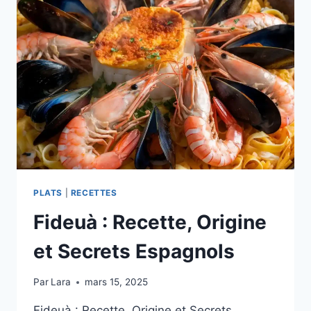
&
ORIGINES
PLATS
|
RECETTES
Fideuà : Recette, Origine
et Secrets Espagnols
Par
Lara
mars 15, 2025
Fideuà : Recette, Origine et Secrets