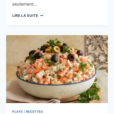
seulement…
DESSERTS
LIRE LA SUITE
ESPAGNOLS
:
LES
INCONTOURNABLES
À
DÉCOUVRIR
!
PLATS
|
RECETTES