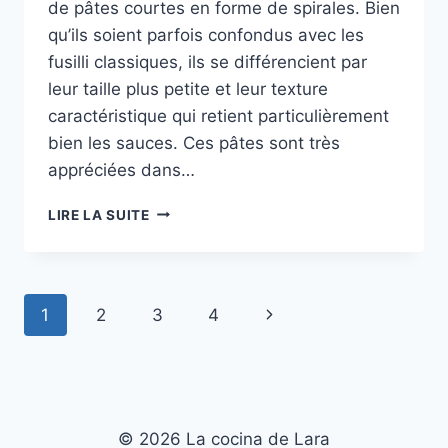
de pâtes courtes en forme de spirales. Bien
qu’ils soient parfois confondus avec les
fusilli classiques, ils se différencient par
leur taille plus petite et leur texture
caractéristique qui retient particulièrement
bien les sauces. Ces pâtes sont très
appréciées dans…
FUSILINI
LIRE LA SUITE
:
TOUT
SAVOIR
SUR
Navigation
Page
1
2
3
4
CES
PÂTES
de
suivante
INCONTOURNABLES
page
© 2026 La cocina de Lara