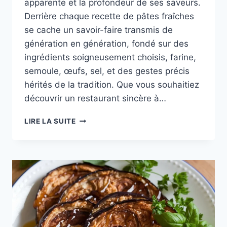
apparente et la profondeur de ses saveurs.
Derrière chaque recette de pâtes fraîches
se cache un savoir-faire transmis de
génération en génération, fondé sur des
ingrédients soigneusement choisis, farine,
semoule, œufs, sel, et des gestes précis
hérités de la tradition. Que vous souhaitiez
découvrir un restaurant sincère à…
DE
LIRE LA SUITE
LA
PÂTE
MAISON
À
LA
TABLE
:
UNE
CUISINE
ITALIENNE