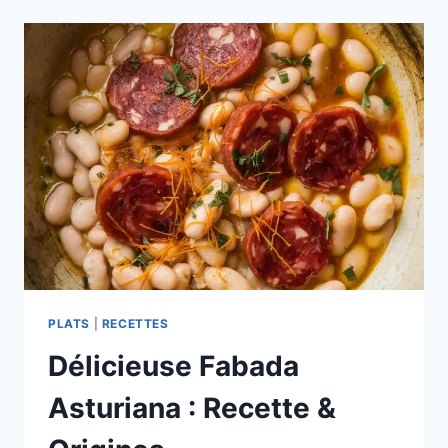
RECETTE
FACILE
ET
CONSEILS
MAISON
PLATS
|
RECETTES
Délicieuse Fabada
Asturiana : Recette &