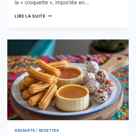
la « croquette », importée en…
CROQUETAS
LIRE LA SUITE
ESPAGNOLES
:
RECETTES,
ASTUCES
ET
VARIANTES
DESSERTS
|
RECETTES